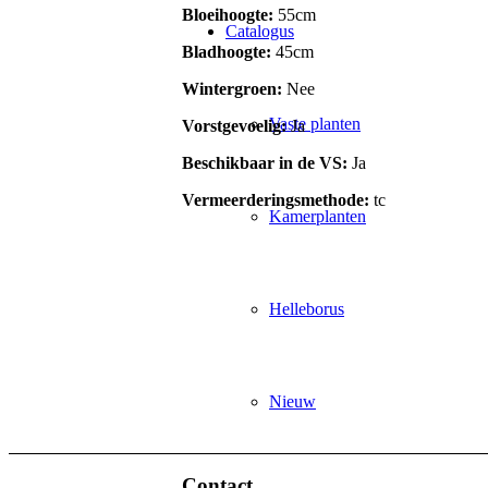
Bloeihoogte:
55cm
Catalogus
Bladhoogte:
45cm
Wintergroen:
Nee
Vaste planten
Vorstgevoelig:
Ja
Beschikbaar in de VS:
Ja
Vermeerderingsmethode:
tc
Kamerplanten
Helleborus
Nieuw
Contact