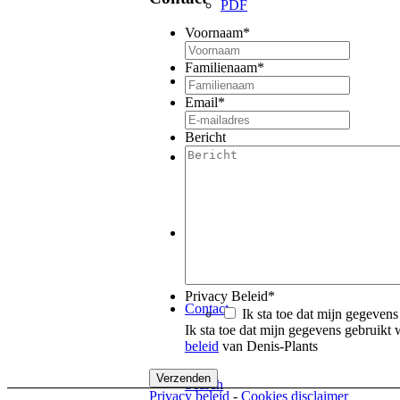
PDF
Voornaam
*
Familienaam
*
Bicajoux
Email
*
Bericht
Online bestellen
Vacatures
Privacy Beleid
*
Contact
Ik sta toe dat mijn gegeven
Ik sta toe dat mijn gegevens gebruikt 
beleid
van Denis-Plants
Search
Privacy beleid
-
Cookies disclaimer