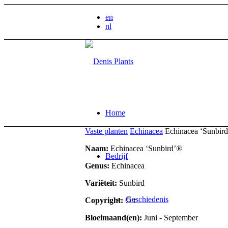
en
nl
Home
Vaste planten
Echinacea
Echinacea ‘Sunbir
Naam:
Echinacea ‘Sunbird’®
Bedrijf
Genus:
Echinacea
Variëteit:
Sunbird
Geschiedenis
Copyright:
© r
Bloeimaand(en):
Juni - September