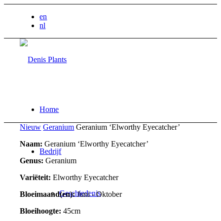
en
nl
Home
Nieuw
Geranium
Geranium ‘Elworthy Eyecatcher’
Naam:
Geranium ‘Elworthy Eyecatcher’
Bedrijf
Genus:
Geranium
Variëteit:
Elworthy Eyecatcher
Geschiedenis
Bloeimaand(en):
Juni - Oktober
Bloeihoogte:
45cm