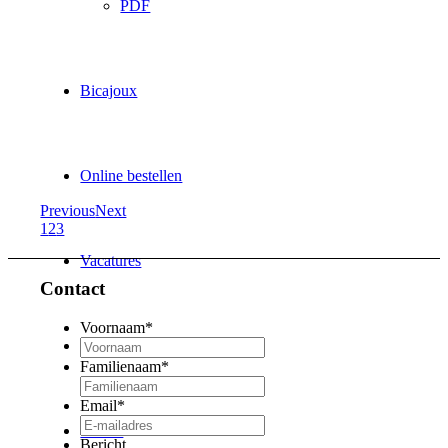
PDF
Bicajoux
Online bestellen
Previous
Next
1
2
3
Vacatures
Contact
Voornaam
*
Contact
Familienaam
*
Email
*
Search
Bericht