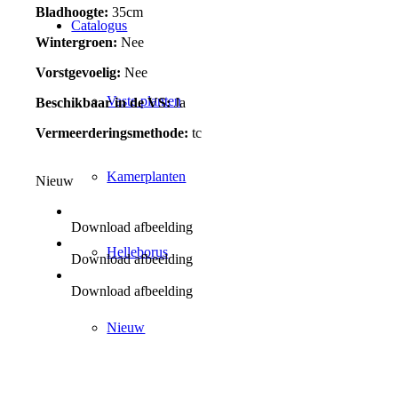
Bladhoogte:
35cm
Catalogus
Wintergroen:
Nee
Vorstgevoelig:
Nee
Vaste planten
Beschikbaar in de VS:
Ja
Vermeerderingsmethode:
tc
Kamerplanten
Nieuw
Download afbeelding
Helleborus
Download afbeelding
Download afbeelding
Nieuw