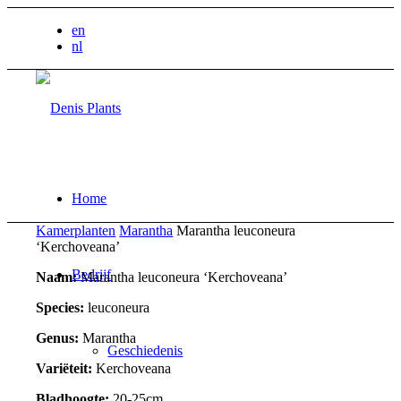
en
nl
Home
Kamerplanten
Marantha
Marantha leuconeura
‘Kerchoveana’
Bedrijf
Naam:
Marantha leuconeura ‘Kerchoveana’
Species:
leuconeura
Genus:
Marantha
Geschiedenis
Variëteit:
Kerchoveana
Bladhoogte:
20-25cm