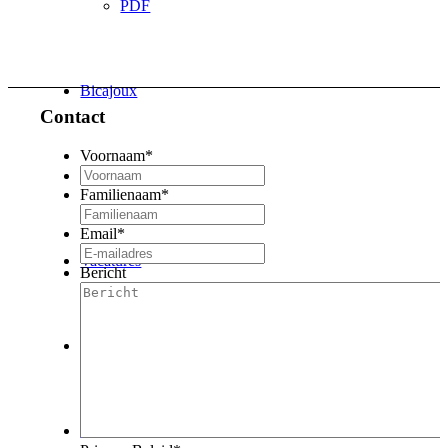
PDF
Bicajoux
Contact
Voornaam
*
Online bestellen
Familienaam
*
Email
*
Vacatures
Bericht
Contact
Search