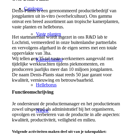
Catalogus
Denis-Plants is een gerenommeerd productiebedrijf van
jongplanten uit in-vitro (weefselcultuur). Ons gamma
omvat een breed assortiment aan tropische kamerplanten,
vaste planten en helleborus.
Vaste planten
Het startmateriaal wordt ingezet in ons R&D lab te
Lochristi, vermeerderd in onze buitenlandse partnerlabs
en vervolgens afgehard in de eigen serres met een totale
oppervlakte van 3ha.
Wij tellen een 35-tal vaste werknemers aangevuld met
Kamerplanten
tijdelijke werkkrachten tijdens piekmomenten, en
produceren jaarlijks meer dan 10 miljoen jongplanten.
De naam Denis-Plants staat reeds 50 jaar garant voor
kwaliteit, vernieuwing en betrouwbaarheid.
Helleborus
Functieomschrijving
Je ondersteunt de productiemanager en het productieteam
zowel uitvoerend als administratief bij het organiseren,
Nieuw
opvolgen en verbeteren van de productie in alle aspecten:
kwaliteit, productiviteit, veiligheid en milieu.
Volgende activiteiten maken deel uit van je takenpakket: