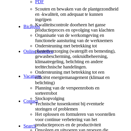
PDF
Scouten en bewaken van de plantgezondheid
en -kwaliteit, om adequaat te kunnen
ingrijpen
Kwaliteitscontrole doorheen het ganse
Bicajoux
productieproces en opvolging van klachten
Organisatie van de werkomgeving en
functionele aansturing van de werknemers
Ondersteuning met betrekking tot
plantenverzorging (watergift en bemesting),
Online bestellen
gewasbescherming, onkruidbeheersing,
klimaatregeling, belichting en andere
teelttechnische handelingen.
Ondersteuning met betrekking tot een
Vacatures
efficiënt energiemanagement (klimaat en
belichting)
Planning van de verspeenrobots en
sorteerrobot
Stockopvolging
Contact
Technische tussenkomst bij eventuele
storingen of problemen
Het oplossen en formuleren van voorstellen
voor continue verbetering van het
productieproces en de productiviteit
Search
Opvolgen en uitvoeren van proeven die