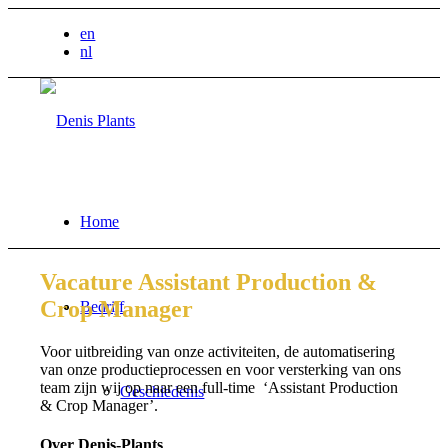
en
nl
Home
Vacature Assistant Production &
Crop Manager
Bedrijf
Voor uitbreiding van onze activiteiten, de automatisering
van onze productieprocessen en voor versterking van ons
team zijn wij op naar een full-time ‘Assistant Production
Geschiedenis
& Crop Manager’.
Over Denis-Plants